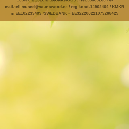
Copyright 2026 ©
SAUNAWOOD // tel:58005200 / e-
mail:tellimused@saunawood.ee / reg.kood:14902404 / KMKR
nr.EE102233403 /SWEDBANK – EE322200221073268425