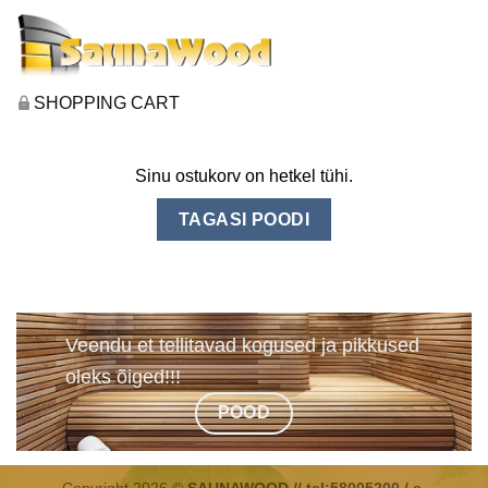
SHOPPING CART
Sinu ostukorv on hetkel tühi.
TAGASI POODI
Veendu et tellitavad kogused ja pikkused
oleks õiged!!!
POOD