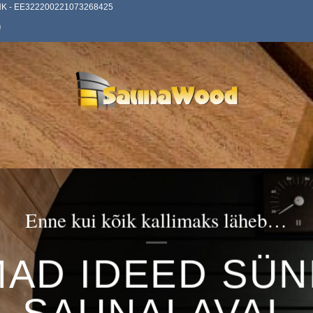
ANK - EE322200221073268425
0
Enne kui kõik kallimaks läheb…
MAD IDEED SÜN