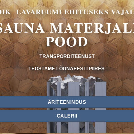
IK LAVARUUMI EHITUSEKS VAJA
SAUNA MATERJAL
POOD
TRANSPORDITEENUST
TEOSTAME LÕUNAEESTI PIIRES.
ÄRITEENINDUS
GALERII