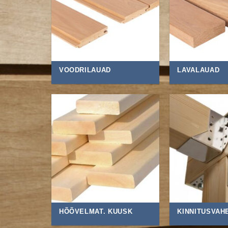
VOODRILAUAD
LAVALAUAD
HÕÕVELMAT. KUUSK
KINNITUSVAH