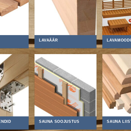
LAVAÄÄR
LAVAMOOD
ENDID
SAUNA SOOJUSTUS
SAUNA LII