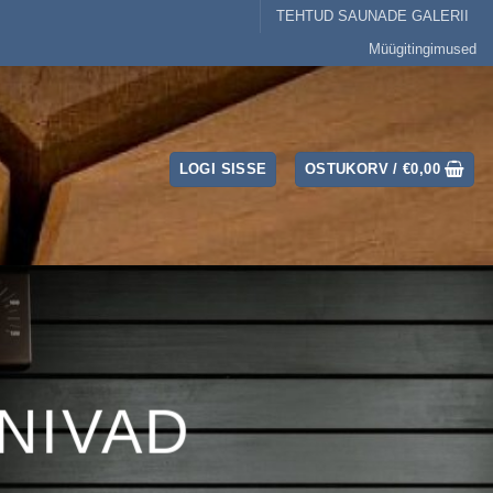
TEHTUD SAUNADE GALERII
Müügitingimused
LOGI SISSE
OSTUKORV /
€
0,00
NIVAD