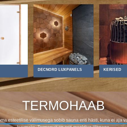
DECNORD LUXPANELS
KERISED
LEPP
oon ja kena tekstuur teeb temast nõutava saunaruumide viimistl