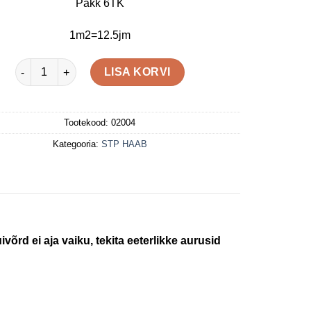
Pakk 6TK
1m2=12.5jm
STP 15x90x1800 (80) HAAB A kogus
LISA KORVI
Tootekood:
02004
Kategooria:
STP HAAB
võrd ei aja vaiku, tekita eeterlikke aurusid