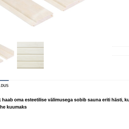
LDUS
k haab oma esteetilise välimusega sobib sauna eriti hästi, kui
ähe kuumaks