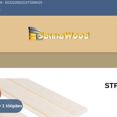
ANK - EE322200221073268425
0
STP
%
av 1 tööpäev