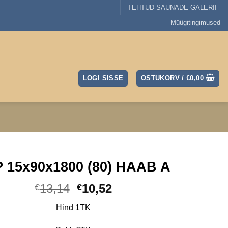
TEHTUD SAUNADE GALERII
Müügitingimused
LOGI SISSE
OSTUKORV /
€
0,00
 15x90x1800 (80) HAAB A
Algne
Praegune
13,14
10,52
€
€
hind
hind
Hind 1TK
oli:
on:
€13,14.
€10,52.