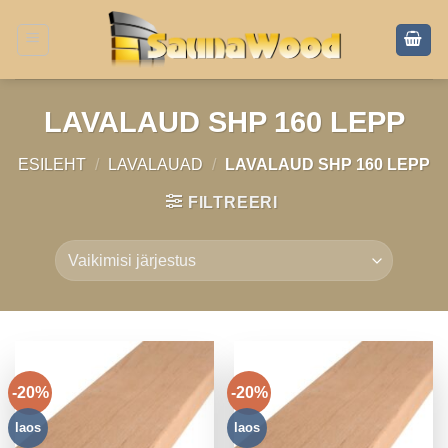
Skip
to
content
LAVALAUD SHP 160 LEPP
ESILEHT
/
LAVALAUAD
/
LAVALAUD SHP 160 LEPP
FILTREERI
-20%
-20%
laos
laos