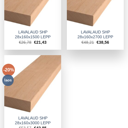
LAVALAUD SHP
LAVALAUD SHP
28x160x1500 LEPP
28x160x2700 LEPP
Algne
Praegune
Algne
Praegune
€
26,78
€
21,43
€
48,21
€
38,56
hind
hind
hind
hind
oli:
on:
oli:
on:
€26,78.
€21,43.
€48,21.
€38,56.
-20%
laos
LAVALAUD SHP
28x160x3000 LEPP
Algne
Praegune