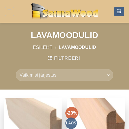
Skip
to
content
LAVAMOODULID
ESILEHT
/
LAVAMOODULID
FILTREERI
-20%
LAOS