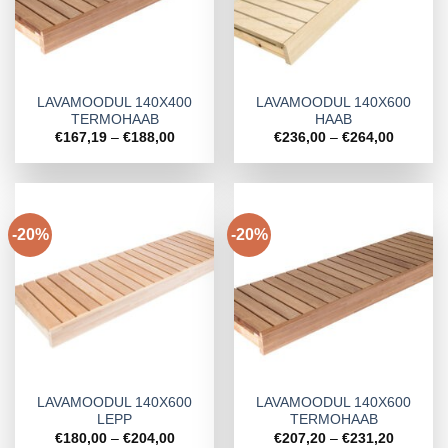
LAVAMOODUL 140X400
LAVAMOODUL 140X600
TERMOHAAB
HAAB
Hinnavahemik:
Hinnava
€
167,19
–
€
188,00
€
236,00
–
€
264,00
€167,19
€236,00
kuni
kuni
€188,00
€264,00
-20%
-20%
LAVAMOODUL 140X600
LAVAMOODUL 140X600
LEPP
TERMOHAAB
Hinnavahemik:
Hinnava
€
180,00
–
€
204,00
€
207,20
–
€
231,20