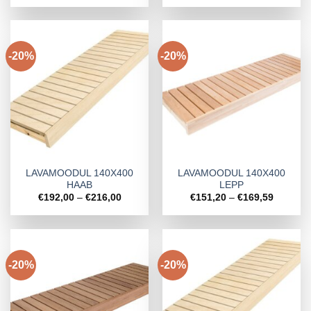
kuni
kuni
€10,58
€46,08
-20%
-20%
LAVAMOODUL 140X400
LAVAMOODUL 140X400
HAAB
LEPP
Hinnavahemik:
Hinnava
€
192,00
–
€
216,00
€
151,20
–
€
169,59
€192,00
€151,20
kuni
kuni
€216,00
€169,59
-20%
-20%