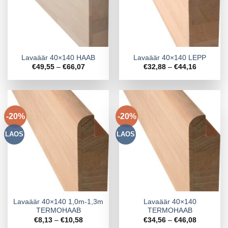
Lavaäär 40×140 HAAB
Lavaäär 40×140 LEPP
Hinnavahemik:
Hinnavah
€
49,55
–
€
66,07
€
32,88
–
€
44,16
€49,55
€32,88
kuni
kuni
€66,07
€44,16
-20%
-20%
LAOS
LAOS
Lavaäär 40×140 1,0m-1,3m
Lavaäär 40×140
TERMOHAAB
TERMOHAAB
Hinnavahemik:
Hinnavah
€
8,13
–
€
10,58
€
34,56
–
€
46,08
€8,13
€34,56