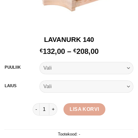
LAVANURK 140
Hinnavahe
132,00
–
208,00
€
€
€132,00
kuni
PUULIIK
€208,00
LAIUS
LAVANURK 140 kogus
LISA KORVI
Tootekood:
-