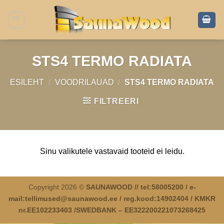
Skip
to
content
STS4 TERMO RADIATA
ESILEHT
/
VOODRILAUAD
/
STS4 TERMO RADIATA
FILTREERI
Sinu valikutele vastavaid tooteid ei leidu.
Copyright 2026 ©
SAUNAWOOD // tel:58005200 / e-
mail:tellimused@saunawood.ee / reg.kood:14902404 / KMKR
nr.EE102233403 /SWEDBANK – EE322200221073268425