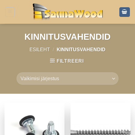
Skip
to
content
KINNITUSVAHENDID
ESILEHT
/
KINNITUSVAHENDID
FILTREERI