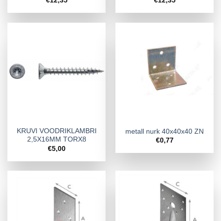
€
12,35
€
12,35
KRUVI VOODRIKLAMBRI
metall nurk 40x40x40 ZN
2,5X16MM TORX8
€
0,77
€
5,00