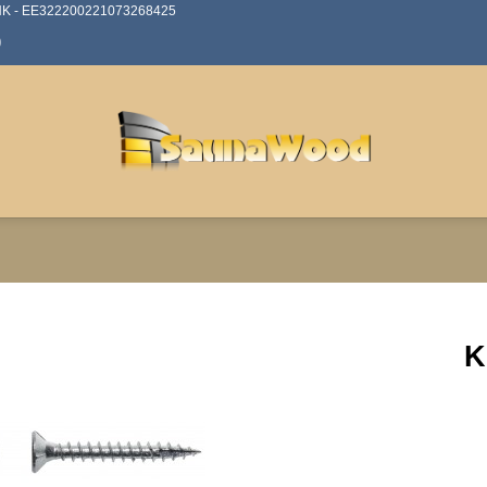
ANK - EE322200221073268425
0
K