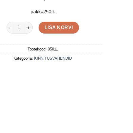
pakk=250tk
KRUVI VOODRIKLAMBRI 2,5X16MM TORX8 kogus
LISA KORVI
Tootekood:
05011
Kategooria:
KINNITUSVAHENDID