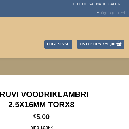
TEHTUD SAUNADE GALERII
Müügitingimused
LOGI SISSE
OSTUKORV /
€
0,00
RUVI VOODRIKLAMBRI
2,5X16MM TORX8
5,00
€
hind 1pakk