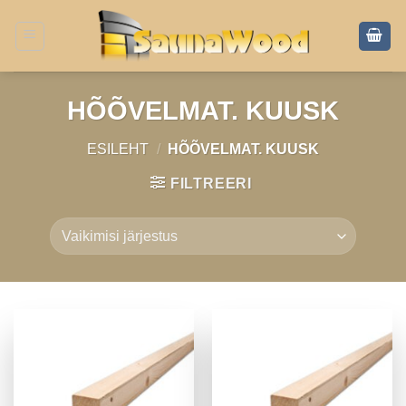
Skip
to
content
HÕÕVELMAT. KUUSK
ESILEHT
/
HÕÕVELMAT. KUUSK
FILTREERI