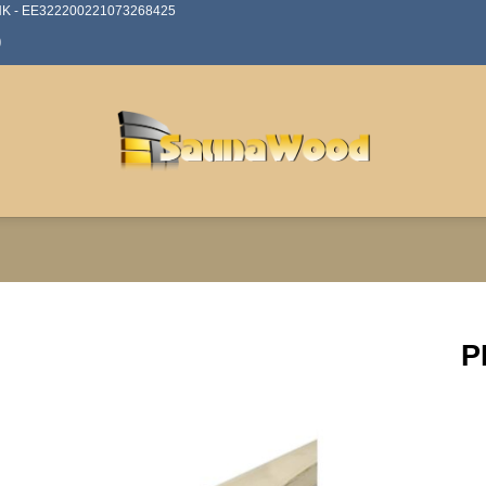
ANK - EE322200221073268425
0
P