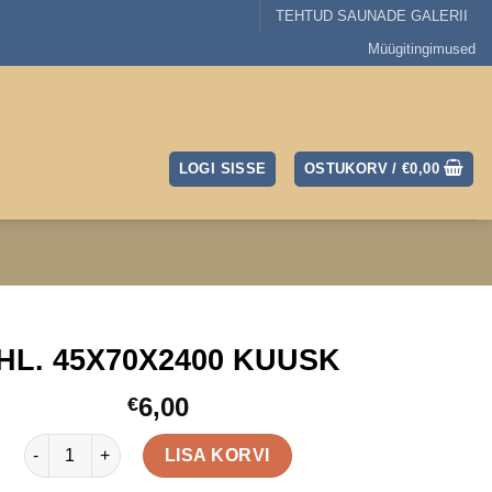
TEHTUD SAUNADE GALERII
Müügitingimused
LOGI SISSE
OSTUKORV /
€
0,00
HL. 45X70X2400 KUUSK
6,00
€
PHL. 45X70X2400 KUUSK kogus
LISA KORVI