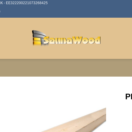
ANK - EE322200221073268425
0
P