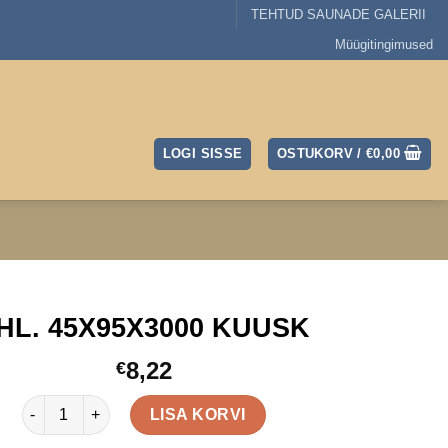
TEHTUD SAUNADE GALERII
Müügitingimused
LOGI SISSE
OSTUKORV /
€
0,00
HL. 45X95X3000 KUUSK
8,22
€
PHL. 45X95X3000 KUUSK kogus
LISA KORVI