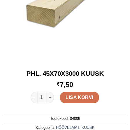
PHL. 45X70X3000 KUUSK
7,50
€
PHL. 45X70X3000 KUUSK kogus
LISA KORVI
Tootekood:
04008
Kategooria:
HÕÕVELMAT. KUUSK