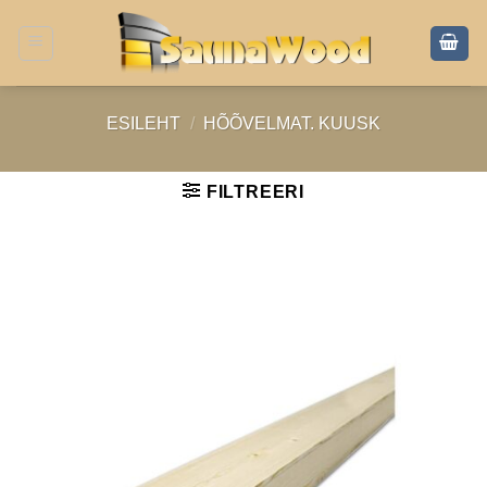
Skip
to
content
ESILEHT
/
HÕÕVELMAT. KUUSK
FILTREERI