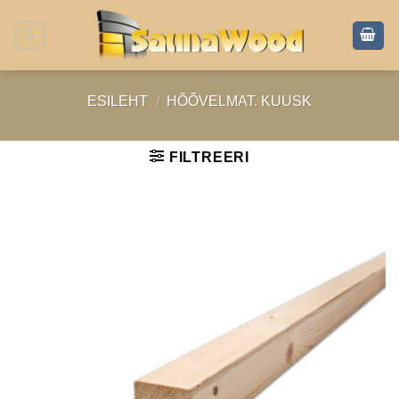
Skip
to
content
ESILEHT
/
HÕÕVELMAT. KUUSK
FILTREERI