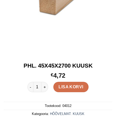
PHL. 45X45X2700 KUUSK
4,72
€
PHL. 45X45X2700 KUUSK kogus
LISA KORVI
Tootekood:
04012
Kategooria:
HÕÕVELMAT. KUUSK