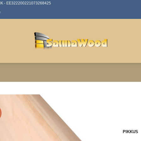
ANK - EE322200221073268425
0
%
PIKKUS