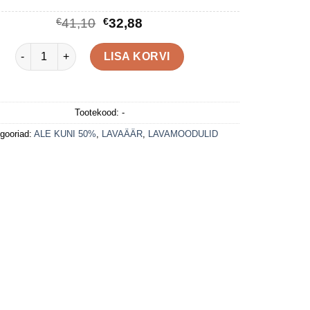
Algne
Praegune
€
41,10
€
32,88
hind
hind
oli:
on:
Lavaäär 40x140 LEPP kogus
LISA KORVI
€41,10.
€32,88.
Tootekood:
-
gooriad:
ALE KUNI 50%
,
LAVAÄÄR
,
LAVAMOODULID