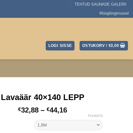
TEHTUD SAUNADE GALERII
Müügitingimused
LOGI SISSE
OSTUKORV /
€
0,00
Lavaäär 40×140 LEPP
Hinnavahemik:
32,88
–
44,16
€
€
€32,88
PUHASTA
kuni
€44,16