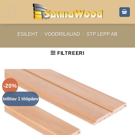
Skip
to
content
ESILEHT
/
VOODRILAUAD
/
STP LEPP AB
FILTREERI
-20%
tellitav 1 tööpäev