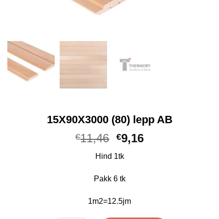
15X90X3000 (80) lepp AB
Algne
Praegune
11,46
9,16
€
€
hind
hind
Hind 1tk
oli:
on:
€11,46.
€9,16.
Pakk 6 tk
1m2=12.5jm