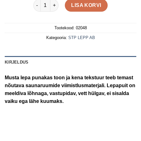
15X90X3000 (80) lepp AB kogus
LISA KORVI
Tootekood:
02048
Kategooria:
STP LEPP AB
KIRJELDUS
Musta lepa punakas toon ja kena tekstuur teeb temast
nõutava saunaruumide viimistlusmaterjali. Lepapuit on
meeldiva lõhnaga, vastupidav, vett hülgav, ei sisalda
vaiku ega lähe kuumaks.