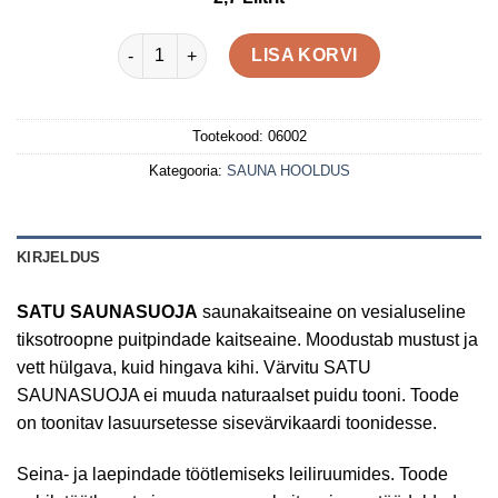
oli:
on:
€22,73.
€18,19.
SATU SAUNASUOJA 2,7L kogus
LISA KORVI
Tootekood:
06002
Kategooria:
SAUNA HOOLDUS
KIRJELDUS
SATU SAUNASUOJA
saunakaitseaine on vesialuseline
tiksotroopne puitpindade kaitseaine. Moodustab mustust ja
vett hülgava, kuid hingava kihi. Värvitu SATU
SAUNASUOJA ei muuda naturaalset puidu tooni. Toode
on toonitav lasuursetesse sisevärvikaardi toonidesse.
Seina- ja laepindade töötlemiseks leiliruumides. Toode