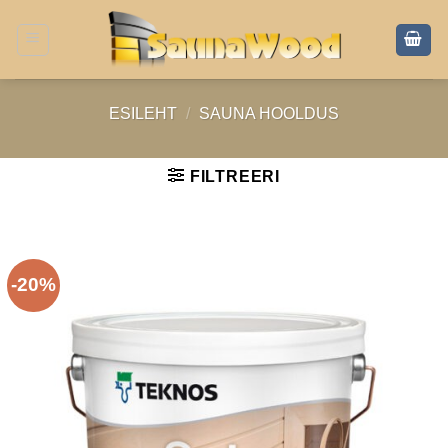
Skip
to
content
ESILEHT
/
SAUNA HOOLDUS
FILTREERI
-20%