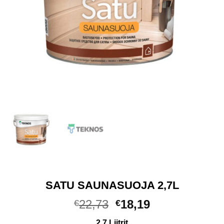
SATU SAUNASUOJA 2,7L
Algne
Praegune
22,73
18,19
€
€
hind
hind
2,7 Liitrit