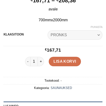
Hinnavahe
167,71
–
208,36
€167,71
avale
kuni
€208,36
700mmx2000mm
PUHASTA
KLAASITOON
€
167,71
UKS SAUNA 7x20 LEPP kogus
LISA KORVI
Tootekood:
-
Kategooria:
SAUNAUKSED