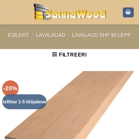
Skip
to
content
ESILEHT
/
LAVALAUAD
/
LAVALAUD SHP 90 LEPP
FILTREERI
-20%
tellitav 1-5 tööpäeva