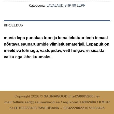
Kategooria:
LAVALAUD SHP 90 LEPP
KIRJELDUS
musta lepa punakas toon ja kena tekstuur teeb temast
nõutava saunaruumide viimistlusmaterjali. Lepapuit on
meeldiva lõhnaga, vastupidav, vett hülgav, ei sisalda
vaiku ega lähe kuumaks.
Copyright 2026 ©
SAUNAWOOD // tel:58005200 / e-
mail:tellimused@saunawood.ee / reg.kood:14902404 / KMKR
nr.EE102233403 /SWEDBANK – EE322200221073268425