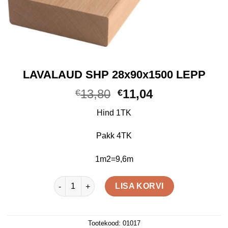
LAVALAUD SHP 28x90x1500 LEPP
Algne
Praegune
13,80
11,04
€
€
hind
hind
Hind 1TK
oli:
on:
€13,80.
€11,04.
Pakk 4TK
1m2=9,6m
LAVALAUD SHP 28x90x1500 LEPP kogus
LISA KORVI
Tootekood:
01017