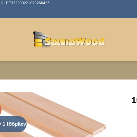
ANK - EE322200221073268425
0
1
%
av 1 tööpäev