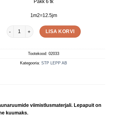
Pakk 6 tk
1m2=12.5jm
15X90X1500 (80) lepp AB kogus
LISA KORVI
Tootekood:
02033
Kategooria:
STP LEPP AB
unaruumide viimistlusmaterjali. Lepapuit on
lähe kuumaks.