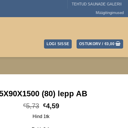
TEHTUD SAUNADE GALERII
Müügitingimused
LOGI SISSE
OSTUKORV /
€
0,00
5X90X1500 (80) lepp AB
Algne
Praegune
5,73
4,59
€
€
hind
hind
Hind 1tk
oli:
on:
€5,73.
€4,59.