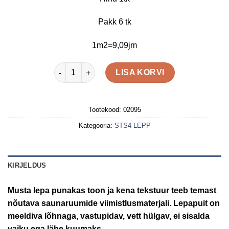
oli:
on:
€20,93.
€16,74.
Pakk 6 tk
1m2=9,09jm
STS4 15X120X2700 LEPP kogus
LISA KORVI
Tootekood:
02095
Kategooria:
STS4 LEPP
KIRJELDUS
Musta lepa punakas toon ja kena tekstuur teeb temast
nõutava saunaruumide viimistlusmaterjali. Lepapuit on
meeldiva lõhnaga, vastupidav, vett hülgav, ei sisalda
vaiku ega lähe kuumaks.