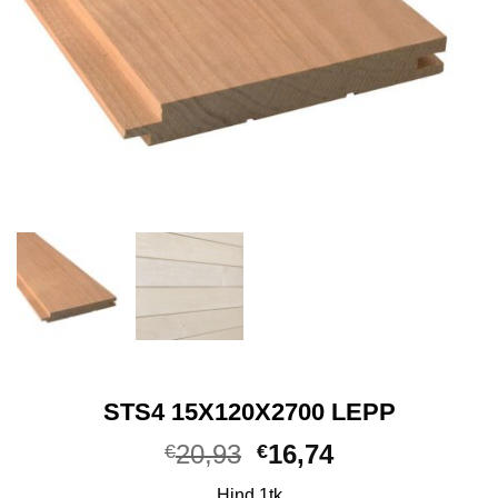
STS4 15X120X2700 LEPP
Algne
Praegune
20,93
16,74
€
€
hind
hind
Hind 1tk