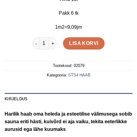
oli:
on:
€22,06.
€17,21.
Pakk 6 tk
1m2=9,09jm
STS4 15X120X2700 HAAB kogus
LISA KORVI
Tootekood:
02079
Kategooria:
STS4 HAAB
KIRJELDUS
Harilik haab oma heleda ja esteetilise välimusega sobib
sauna eriti hästi, kuivõrd ei aja vaiku, tekita eeterlikke
aurusid ega lähe kuumaks