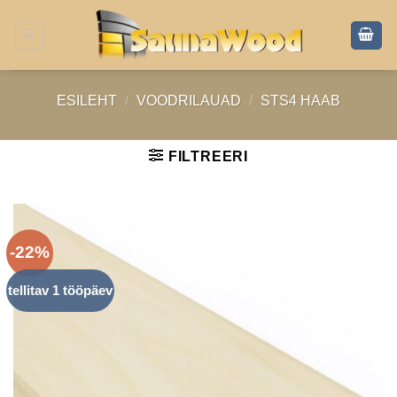
Skip
to
content
ESILEHT
/
VOODRILAUAD
/
STS4 HAAB
FILTREERI
-22%
tellitav 1 tööpäev