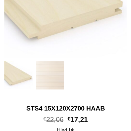
STS4 15X120X2700 HAAB
Algne
Praegune
22,06
17,21
€
€
hind
hind
Hind 1tk